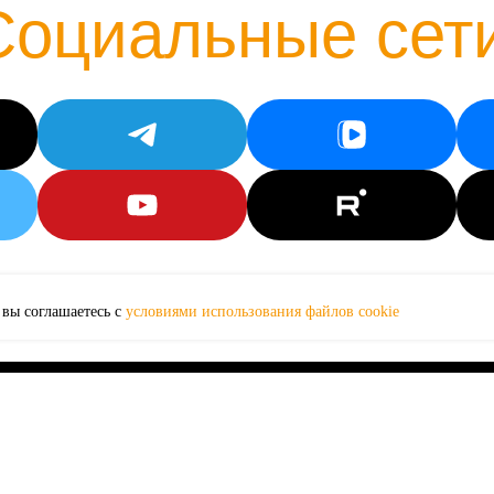
Социальные сет
Оставить заявку
, вы соглашаетесь с
условиями использования файлов cookie
ция
Партнерство
Политика персональных данных