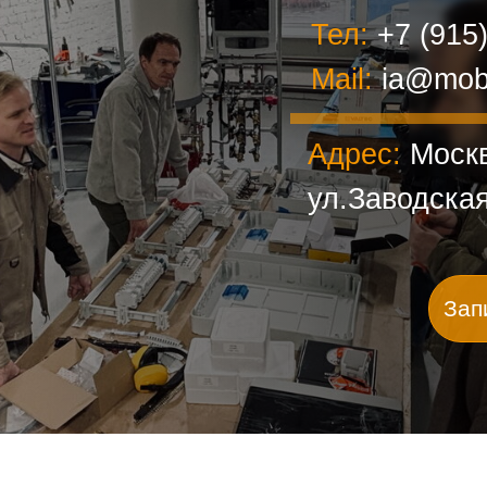
Тел:
+7 (915
Mail:
ia@mob
Адрес:
Москв
ул.Заводска
Зап