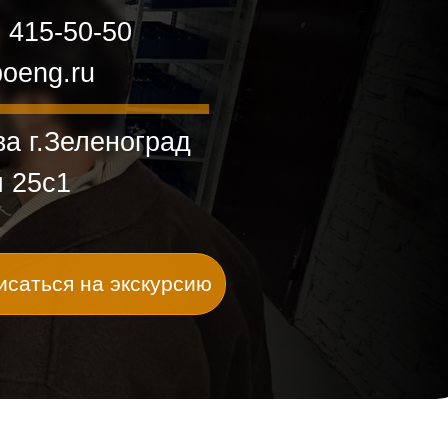
) 415-50-50
oeng.ru
а г.Зеленоград
я 25с1
исаться на экскурсию